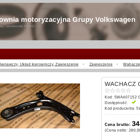
ownia motoryzacyjna Grupy Volkswagen
ły i zamienniki AD-KO
ównawczy, Układ kierowniczy, Zawieszenie
Zawieszenie
Wahacz
WACHACZ O
Kod:
5WA407152 G/
Dostępność:
J
Kod producenta:
5W
34
Cena brutto:
(Cena netto:
280,0