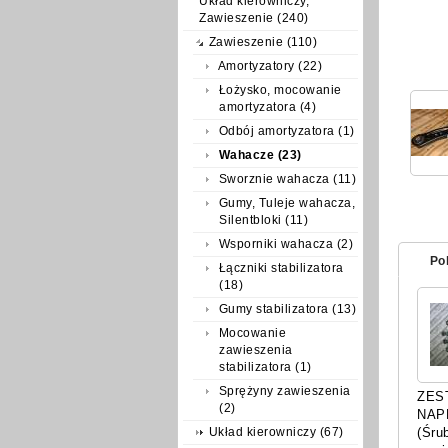
Układ kierowniczy,
Zawieszenie (240)
Zawieszenie (110)
Amortyzatory (22)
Łożysko, mocowanie
amortyzatora (4)
Odbój amortyzatora (1)
Wahacze (23)
Sworznie wahacza (11)
Gumy, Tuleje wahacza,
Silentbloki (11)
Wsporniki wahacza (2)
Po
Łączniki stabilizatora
(18)
Gumy stabilizatora (13)
Mocowanie
zawieszenia
stabilizatora (1)
Sprężyny zawieszenia
ZES
(2)
NAP
Układ kierowniczy (67)
(Śru