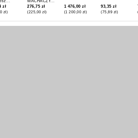
esz...
WACHACZY...
4 zł
276,75 zł
1 476,00 zł
93,35 zł
0 zł)
(225,00 zł)
(1 200,00 zł)
(75,89 zł)