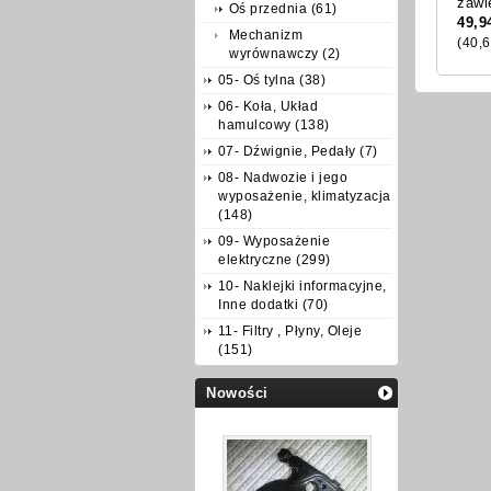
zawi
Oś przednia (61)
49,9
Mechanizm
(40,6
wyrównawczy (2)
05- Oś tylna (38)
06- Koła, Układ
hamulcowy (138)
07- Dźwignie, Pedały (7)
08- Nadwozie i jego
wyposażenie, klimatyzacja
(148)
09- Wyposażenie
elektryczne (299)
10- Naklejki informacyjne,
Inne dodatki (70)
11- Filtry , Płyny, Oleje
(151)
Nowości