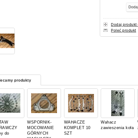
Dodaj produkt
Poleć produkt
lecamy produkty
TAW
WSPORNIK-
WAHACZE
Wahacz
RAWCZY
MOCOWANIE
KOMPLET 10
zawieszenia koła
by do
GÓRNYCH
SZT