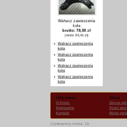
Wahacz zawieszenia
koła
brutto:
78,00 zł
(netto:
63,41 zł
)
Wahacz zawieszenia
koła
Wahacz zawieszenia
koła
Wahacz zawieszenia
koła
Wahacz zawieszenia
koła
Informacje
Sklep
O firmie:
Strona gł
Regulamin
Poleć skle
Kontakt:
Mapa serw
Użytkownicy online: 16