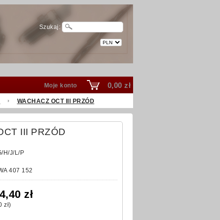
Szukaj:
0,00 zł
Moje konto
e
WACHACZ OCT III PRZÓD
CT III PRZÓD
H/J/L/P
est
A 407 152
4,40 zł
0 zł
)