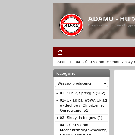
ADAMO - Hurt
Części samochodowe - Orygina
Start
04- Oś przednia, Mechanizm wyr
Kategorie
01- Silnik, Sprzęgło (262)
02- Układ paliwowy, Układ
wydechowy, Chłodzenie,
Ogrzewanie (51)
03- Skrzynia biegów (2)
04- Oś przednia,
Mechanizm wyrównawczy,