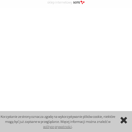
sklep internetowy
Korzystanie ze strony oznacza zgodę na wykorzystywanie plików cookie, niektóre
mogą być już zapisane w przeglądarce. Więcej informacji można znaleźć w
polityce prywatności
.