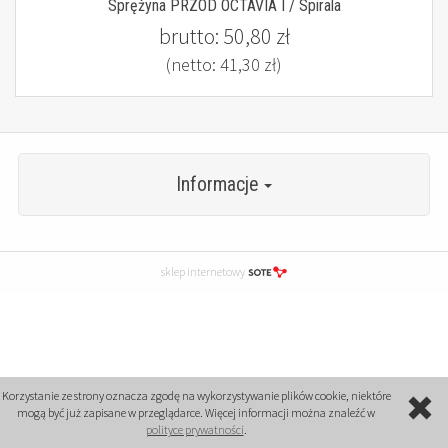
Sprężyna PRZÓD OCTAVIA I / Spirala
brutto:
50,80 zł
(netto:
41,30 zł
)
Informacje
sklep internetowy
Korzystanie ze strony oznacza zgodę na wykorzystywanie plików cookie, niektóre
mogą być już zapisane w przeglądarce. Więcej informacji można znaleźć w
polityce prywatności
.