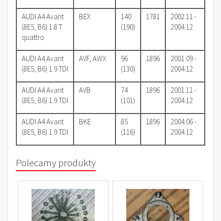
AUDI A4 Avant
BEX
140
1781
2002.11 -
(8E5, B6) 1.8 T
(190)
2004.12
quattro
AUDI A4 Avant
AVF, AWX
96
1896
2001.09 -
(8E5, B6) 1.9 TDI
(130)
2004.12
AUDI A4 Avant
AVB
74
1896
2001.11 -
(8E5, B6) 1.9 TDI
(101)
2004.12
AUDI A4 Avant
BKE
85
1896
2004.06 -
(8E5, B6) 1.9 TDI
(116)
2004.12
Polecamy produkty