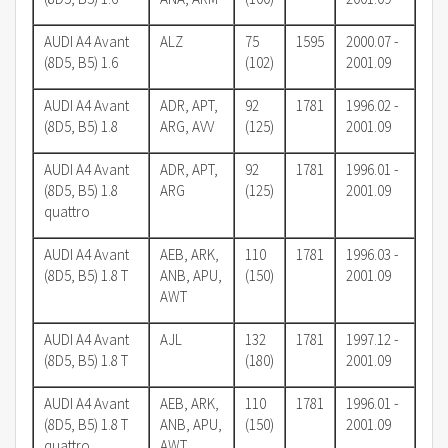
AUDI A4 Avant
ALZ
75
1595
2000.07 -
(8D5, B5) 1.6
(102)
2001.09
AUDI A4 Avant
ADR, APT,
92
1781
1996.02 -
(8D5, B5) 1.8
ARG, AVV
(125)
2001.09
AUDI A4 Avant
ADR, APT,
92
1781
1996.01 -
(8D5, B5) 1.8
ARG
(125)
2001.09
quattro
AUDI A4 Avant
AEB, ARK,
110
1781
1996.03 -
(8D5, B5) 1.8 T
ANB, APU,
(150)
2001.09
AWT
AUDI A4 Avant
AJL
132
1781
1997.12 -
(8D5, B5) 1.8 T
(180)
2001.09
AUDI A4 Avant
AEB, ARK,
110
1781
1996.01 -
(8D5, B5) 1.8 T
ANB, APU,
(150)
2001.09
quattro
AWT