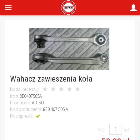
Wahacz zawieszenia koła
Dodaj recenzję:
Kod:
8E0407505A
Producent:
AD-KO
Kod producenta:
8E0 407 505 A
Dostępność:
Jest
Ilość:
szt.