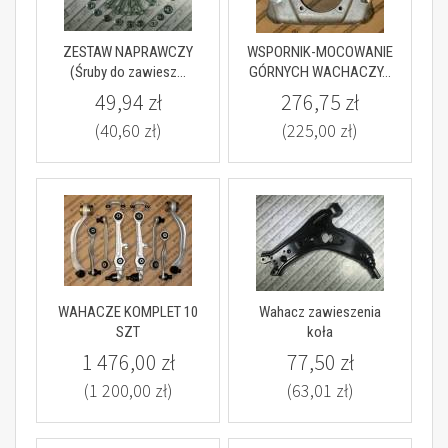
ZESTAW NAPRAWCZY
WSPORNIK-MOCOWANIE
(Śruby do zawiesz...
GÓRNYCH WACHACZY...
49,94 zł
276,75 zł
(40,60 zł)
(225,00 zł)
WAHACZE KOMPLET 10
Wahacz zawieszenia
SZT
koła
1 476,00 zł
77,50 zł
(1 200,00 zł)
(63,01 zł)