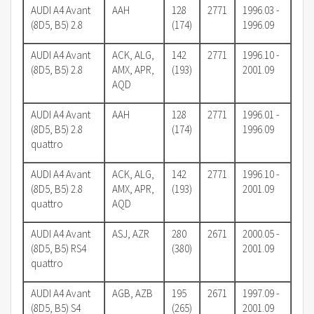
AUDI A4 Avant
AAH
128
2771
1996.03 -
(8D5, B5) 2.8
(174)
1996.09
AUDI A4 Avant
ACK, ALG,
142
2771
1996.10 -
(8D5, B5) 2.8
AMX, APR,
(193)
2001.09
AQD
AUDI A4 Avant
AAH
128
2771
1996.01 -
(8D5, B5) 2.8
(174)
1996.09
quattro
AUDI A4 Avant
ACK, ALG,
142
2771
1996.10 -
(8D5, B5) 2.8
AMX, APR,
(193)
2001.09
quattro
AQD
AUDI A4 Avant
ASJ, AZR
280
2671
2000.05 -
(8D5, B5) RS4
(380)
2001.09
quattro
AUDI A4 Avant
AGB, AZB
195
2671
1997.09 -
(8D5, B5) S4
(265)
2001.09