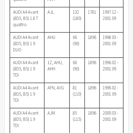
AUDI A4 Avant
AJL
132
1781
1997.12 -
(8D5, B5) 1.8 T
(180)
2001.09
quattro
AUDI A4 Avant
AHU
66
1896
1998.03 -
(8D5, B5) 1.9
(90)
2001.09
DUO
AUDI A4 Avant
1Z, AHU,
66
1896
1996.02 -
(8D5, B5) 1.9
AHH
(90)
2001.09
TDI
AUDI A4 Avant
AFN, AVG
81
1896
1996.02 -
(8D5, B5) 1.9
(110)
2001.09
TDI
AUDI A4 Avant
AJM
85
1896
2000.03 -
(8D5, B5) 1.9
(115)
2001.09
TDI