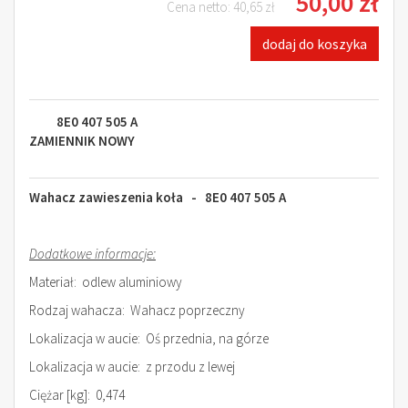
50,00 zł
Cena netto:
40,65 zł
dodaj do koszyka
8E0 407 505 A
ZAMIENNIK NOWY
Wahacz zawieszenia koła - 8E0 407 505 A
Dodatkowe informacje:
Materiał: odlew aluminiowy
Rodzaj wahacza: Wahacz poprzeczny
Lokalizacja w aucie: Oś przednia, na górze
Lokalizacja w aucie: z przodu z lewej
Ciężar [kg]: 0,474