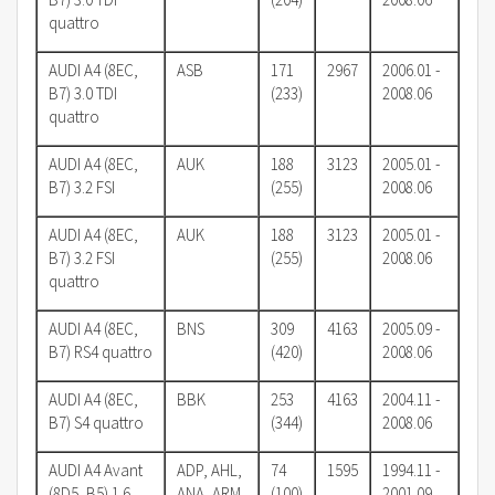
quattro
AUDI A4 (8EC,
ASB
171
2967
2006.01 -
B7) 3.0 TDI
(233)
2008.06
quattro
AUDI A4 (8EC,
AUK
188
3123
2005.01 -
B7) 3.2 FSI
(255)
2008.06
AUDI A4 (8EC,
AUK
188
3123
2005.01 -
B7) 3.2 FSI
(255)
2008.06
quattro
AUDI A4 (8EC,
BNS
309
4163
2005.09 -
B7) RS4 quattro
(420)
2008.06
AUDI A4 (8EC,
BBK
253
4163
2004.11 -
B7) S4 quattro
(344)
2008.06
AUDI A4 Avant
ADP, AHL,
74
1595
1994.11 -
(8D5, B5) 1.6
ANA, ARM
(100)
2001.09