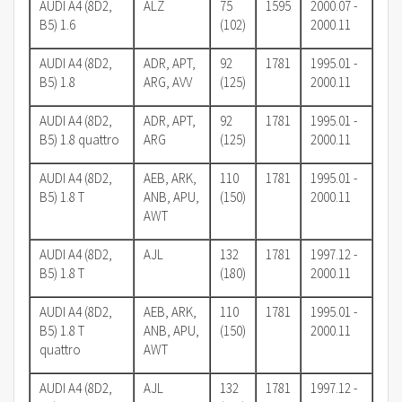
AUDI A4 (8D2,
ALZ
75
1595
2000.07 -
B5) 1.6
(102)
2000.11
AUDI A4 (8D2,
ADR, APT,
92
1781
1995.01 -
B5) 1.8
ARG, AVV
(125)
2000.11
AUDI A4 (8D2,
ADR, APT,
92
1781
1995.01 -
B5) 1.8 quattro
ARG
(125)
2000.11
AUDI A4 (8D2,
AEB, ARK,
110
1781
1995.01 -
B5) 1.8 T
ANB, APU,
(150)
2000.11
AWT
AUDI A4 (8D2,
AJL
132
1781
1997.12 -
B5) 1.8 T
(180)
2000.11
AUDI A4 (8D2,
AEB, ARK,
110
1781
1995.01 -
B5) 1.8 T
ANB, APU,
(150)
2000.11
quattro
AWT
AUDI A4 (8D2,
AJL
132
1781
1997.12 -