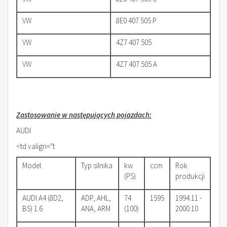
VW
8E0 407 505 P
VW
4Z7 407 505
VW
4Z7 407 505 A
Zastosowanie w następujących pojazdach:
AUDI
<td valign="t
Model
Typ silnika
kw
ccm
Rok
(PS)
produkcji
AUDI A4 (8D2,
ADP, AHL,
74
1595
1994.11 -
B5) 1.6
ANA, ARM
(100)
2000.10