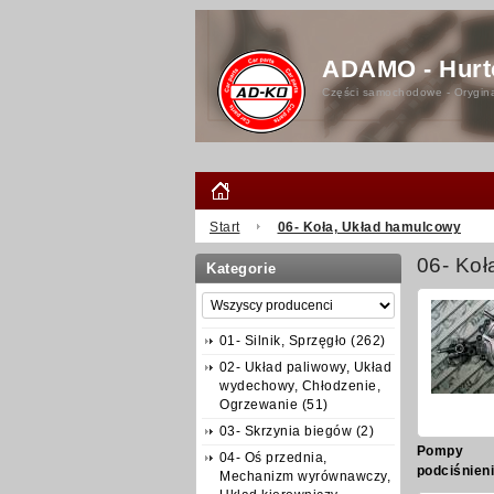
ADAMO - Hurt
Części samochodowe - Orygina
Start
06- Koła, Układ hamulcowy
06- Koł
Kategorie
01- Silnik, Sprzęgło (262)
02- Układ paliwowy, Układ
wydechowy, Chłodzenie,
Ogrzewanie (51)
03- Skrzynia biegów (2)
Pompy
04- Oś przednia,
podciśnieni
Mechanizm wyrównawczy,