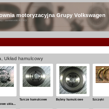
ownia motoryzacyjna Grupy Volkswagen
ły i zamienniki AD-KO
a, Układ hamulcowy
Tarcze hamulcowe
Bębny hamulcowe
Szczęki
owe ukła...