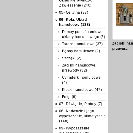
Układ kierowniczy,
Zawieszenie (240)
05- Oś tylna (38)
06- Koła, Układ
hamulcowy (138)
Pompy podciśnieniowe
układy hamulcowego (5)
Zaciski ha
Tarcze hamulcowe (37)
przewo...
Bębny hamulcowe (2)
Szczęki (2)
Zaciski hamulcowe,
przewody (32)
Cylinderki hamulcowe
(4)
Klocki hamulcowe (47)
Felgi (9)
07- Dźwignie, Pedały (7)
08- Nadwozie i jego
wyposażenie, klimatyzacja
(148)
09- Wyposażenie