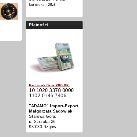
kurierska - 25zł.
Płatności
Rachunek Bank PKO BP:
10 1020 3378 0000
1102 0146 7406
"ADAMO" Import-Export
Małgorzata Sadowiak
Starowa Góra,
ul.Szeroka 36
95-030 Rzgów