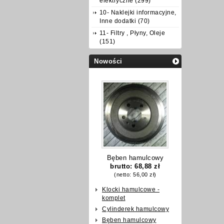
elektryczne (299)
10- Naklejki informacyjne,
Inne dodatki (70)
11- Filtry , Płyny, Oleje
(151)
Nowości
Bęben hamulcowy
brutto:
68,88 zł
(netto:
56,00 zł
)
Klocki hamulcowe -
komplet
Cylinderek hamulcowy
Bęben hamulcowy