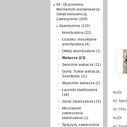
04- Oś przednia,
Mechanizm wyrównawczy,
Układ kierowniczy,
Zawieszenie (240)
Zawieszenie (110)
Amortyzatory (22)
Łożysko, mocowanie
amortyzatora (4)
Odbój amortyzatora (1)
Wahacze (23)
Sworznie wahacza (11)
Gumy, Tuleje wahacza,
Silentbloki (11)
Wsporniki wahacza (2)
Łączniki stabilizatora
AUDI
(18)
A1 Spor
Gumy stabilizatora (13)
Mocowanie
25 TFSI
zawieszenia
stabilizatora (1)
AUDI
Sprężyny zawieszenia
A1 Spor