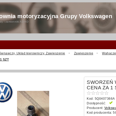
ownia motoryzacyjna Grupy Volkswagen
ły i zamienniki AD-KO
ównawczy, Układ kierowniczy, Zawieszenie
Zawieszenie
Wahacz
1 SZT
SWORZEŃ 
CENA ZA 1
Kod:
5Q0407366A
Dostępność:
J
Producent:
Volksw
Kod producenta:
5Q