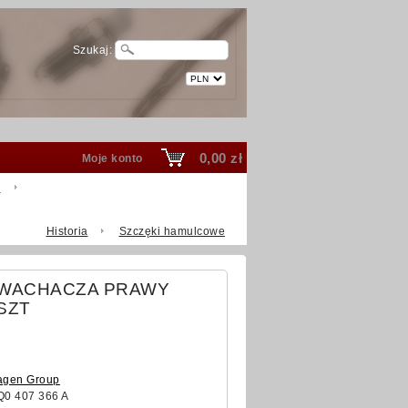
Szukaj:
0,00 zł
Moje konto
e
Historia
Szczęki hamulcowe
WACHACZA PRAWY
 SZT
est
agen Group
0 407 366 A