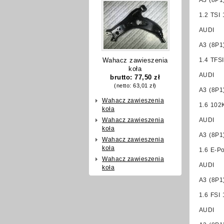
A3 (8P1
1.2 TSI
AUDI
A3 (8P1
Wahacz zawieszenia
1.4 TFS
koła
AUDI
brutto:
77,50 zł
(netto:
63,01 zł
)
A3 (8P1
Wahacz zawieszenia
1.6 102
koła
Wahacz zawieszenia
AUDI
koła
A3 (8P1
Wahacz zawieszenia
koła
1.6 E-P
Wahacz zawieszenia
AUDI
koła
A3 (8P1
1.6 FSI
AUDI