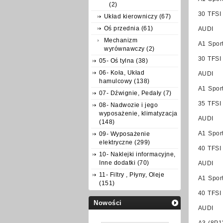
(2)
30 TFSI
Układ kierowniczy (67)
Oś przednia (61)
AUDI
Mechanizm
A1 Spor
wyrównawczy (2)
30 TFSI
05- Oś tylna (38)
06- Koła, Układ
AUDI
hamulcowy (138)
A1 Spor
07- Dźwignie, Pedały (7)
35 TFSI
08- Nadwozie i jego
wyposażenie, klimatyzacja
AUDI
(148)
A1 Spor
09- Wyposażenie
elektryczne (299)
40 TFSI
10- Naklejki informacyjne,
Inne dodatki (70)
AUDI
11- Filtry , Płyny, Oleje
A1 Spor
(151)
40 TFSI
Nowości
AUDI