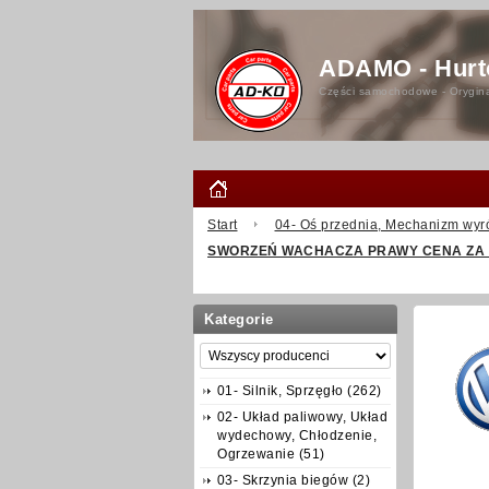
ADAMO - Hurt
Części samochodowe - Orygina
Start
04- Oś przednia, Mechanizm wyr
SWORZEŃ WACHACZA PRAWY CENA ZA 
Kategorie
01- Silnik, Sprzęgło (262)
02- Układ paliwowy, Układ
wydechowy, Chłodzenie,
Ogrzewanie (51)
03- Skrzynia biegów (2)