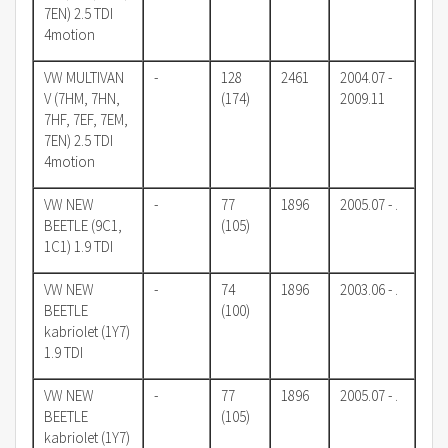
7EN) 2.5 TDI
4motion
VW MULTIVAN
-
128
2461
2004.07 -
V (7HM, 7HN,
(174)
2009.11
7HF, 7EF, 7EM,
7EN) 2.5 TDI
4motion
VW NEW
-
77
1896
2005.07 - .
BEETLE (9C1,
(105)
1C1) 1.9 TDI
VW NEW
-
74
1896
2003.06 - .
BEETLE
(100)
kabriolet (1Y7)
1.9 TDI
VW NEW
-
77
1896
2005.07 - .
BEETLE
(105)
kabriolet (1Y7)