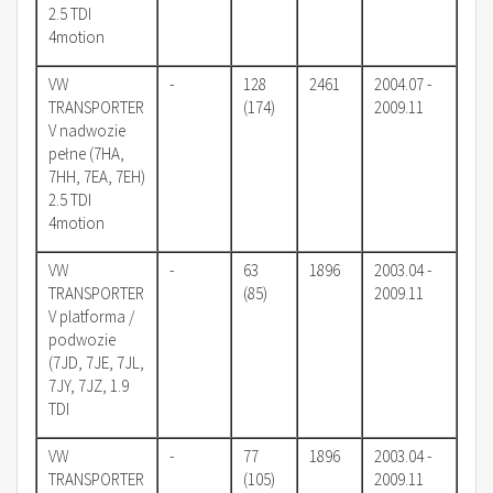
2.5 TDI
4motion
VW
-
128
2461
2004.07 -
TRANSPORTER
(174)
2009.11
V nadwozie
pełne (7HA,
7HH, 7EA, 7EH)
2.5 TDI
4motion
VW
-
63
1896
2003.04 -
TRANSPORTER
(85)
2009.11
V platforma /
podwozie
(7JD, 7JE, 7JL,
7JY, 7JZ, 1.9
TDI
VW
-
77
1896
2003.04 -
TRANSPORTER
(105)
2009.11