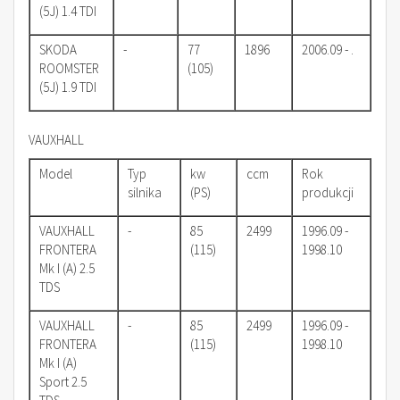
(5J) 1.4 TDI
SKODA
-
77
1896
2006.09 - .
ROOMSTER
(105)
(5J) 1.9 TDI
VAUXHALL
Model
Typ
kw
ccm
Rok
silnika
(PS)
produkcji
VAUXHALL
-
85
2499
1996.09 -
FRONTERA
(115)
1998.10
Mk I (A) 2.5
TDS
VAUXHALL
-
85
2499
1996.09 -
FRONTERA
(115)
1998.10
Mk I (A)
Sport 2.5