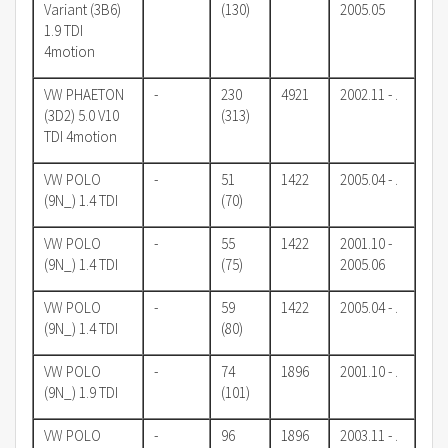
Variant (3B6)
(130)
2005.05
1.9 TDI
4motion
VW PHAETON
-
230
4921
2002.11 - .
(3D2) 5.0 V10
(313)
TDI 4motion
VW POLO
-
51
1422
2005.04 - .
(9N_) 1.4 TDI
(70)
VW POLO
-
55
1422
2001.10 -
(9N_) 1.4 TDI
(75)
2005.06
VW POLO
-
59
1422
2005.04 - .
(9N_) 1.4 TDI
(80)
VW POLO
-
74
1896
2001.10 - .
(9N_) 1.9 TDI
(101)
VW POLO
-
96
1896
2003.11 - .