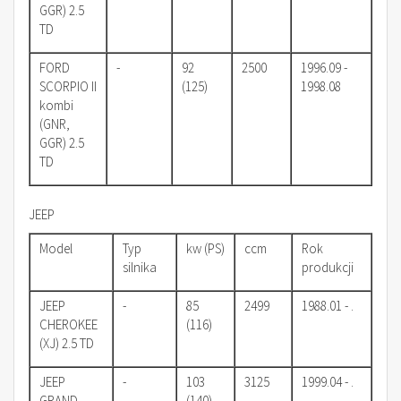
GGR) 2.5
TD
FORD
-
92
2500
1996.09 -
SCORPIO II
(125)
1998.08
kombi
(GNR,
GGR) 2.5
TD
JEEP
Model
Typ
kw (PS)
ccm
Rok
silnika
produkcji
JEEP
-
85
2499
1988.01 - .
CHEROKEE
(116)
(XJ) 2.5 TD
JEEP
-
103
3125
1999.04 - .
GRAND
(140)