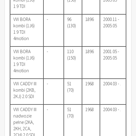
1.9 TDI
VW BORA
-
96
1896
2000.11 -
kombi (1J6)
(130)
2005.05
1.9 TDI
4motion
VW BORA
-
110
1896
2001.05 -
kombi (1J6)
(150)
2005.05
1.9 TDI
4motion
VW CADDY III
-
51
1968
2004.03 - .
kombi (2KB,
(70)
2KJ) 2.0 SDI
VW CADDY III
-
51
1968
2004.03 - .
nadwozie
(70)
pełne (2KA,
2KH, 2CA,
2CH) 2.0 SDI