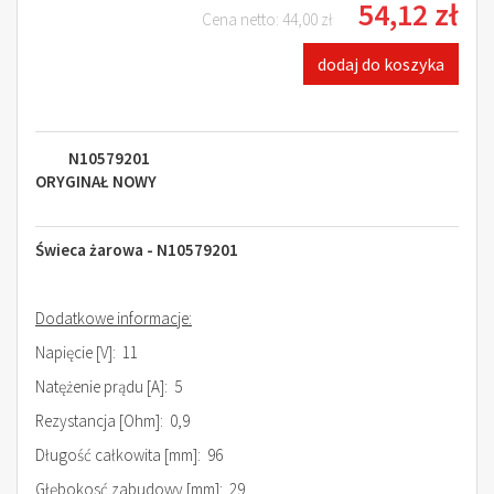
54,12 zł
Cena netto:
44,00 zł
dodaj do koszyka
N10579201
ORYGINAŁ NOWY
Świeca żarowa - N10579201
Dodatkowe informacje:
Napięcie [V]: 11
Natężenie prądu [A]: 5
Rezystancja [Ohm]: 0,9
Długość całkowita [mm]: 96
Głębokosć zabudowy [mm]: 29