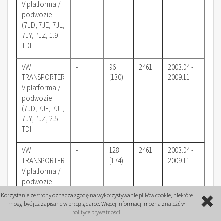
V platforma /
podwozie
(7JD, 7JE, 7JL,
7JY, 7JZ, 1.9
TDI
VW
-
96
2461
2003.04 -
TRANSPORTER
(130)
2009.11
V platforma /
podwozie
(7JD, 7JE, 7JL,
7JY, 7JZ, 2.5
TDI
VW
-
128
2461
2003.04 -
TRANSPORTER
(174)
2009.11
V platforma /
podwozie
(7JD, 7JE, 7JL,
Korzystanie ze strony oznacza zgodę na wykorzystywanie plików cookie, niektóre
7JY, 7JZ, 2.5
mogą być już zapisane w przeglądarce. Więcej informacji można znaleźć w
TDI
polityce prywatności
.