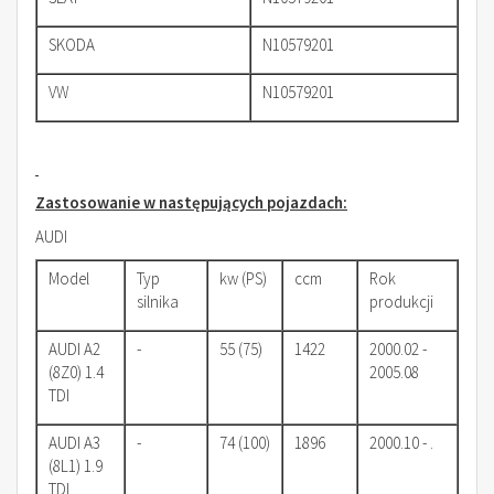
SKODA
N10579201
VW
N10579201
Zastosowanie w następujących pojazdach:
AUDI
Model
Typ
kw (PS)
ccm
Rok
silnika
produkcji
AUDI A2
-
55 (75)
1422
2000.02 -
(8Z0) 1.4
2005.08
TDI
AUDI A3
-
74 (100)
1896
2000.10 - .
(8L1) 1.9
TDI