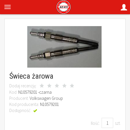
Świeca żarowa
Dodaj recenzję:
Kod:
N10579201 -czarna
Producent:
Volkswagen Group
Kod producenta:
N10579201
Dostępność:
Jest
Ilość:
szt.