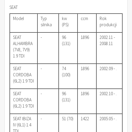
SEAT
Model
Typ
kw
ccm
Rok
silnika
(PS)
produkcji
SEAT
-
96
1896
2002.11 -
ALHAMBRA
(131)
2008.11
(7V8, 7V9)
1.9 TDI
SEAT
-
74
1896
2002.09 - .
CORDOBA
(100)
(6L2) 1.9 TDI
SEAT
-
96
1896
2002.10 - .
CORDOBA
(131)
(6L2) 1.9 TDI
SEAT IBIZA
-
51 (70)
1422
2005.05 - .
IV (6L1) 1.4
TDI