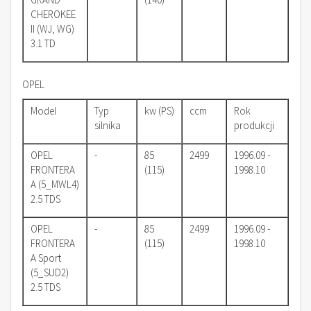
CHEROKEE
II (WJ, WG)
3.1 TD
OPEL
Model
Typ
kw (PS)
ccm
Rok
silnika
produkcji
OPEL
-
85
2499
1996.09 -
FRONTERA
(115)
1998.10
A (5_MWL4)
2.5 TDS
OPEL
-
85
2499
1996.09 -
FRONTERA
(115)
1998.10
A Sport
(5_SUD2)
2.5 TDS