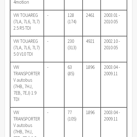
4motion
VW TOUAREG
-
128
2461
2003.01 -
(7LA, 7L6, 7L7)
(174)
2010.05
2.5 R5 TDI
VW TOUAREG
-
230
4921
2002.10 -
(7LA, 7L6, 7L7)
(313)
2010.05
5.0 V10 TDI
VW
-
63
1896
2003.04 -
TRANSPORTER
(85)
2009.11
V autobus
(7HB, 7HJ,
7EB, 7EJ) 1.9
TDI
VW
-
77
1896
2003.04 -
TRANSPORTER
(105)
2009.11
V autobus
(7HB, 7HJ,