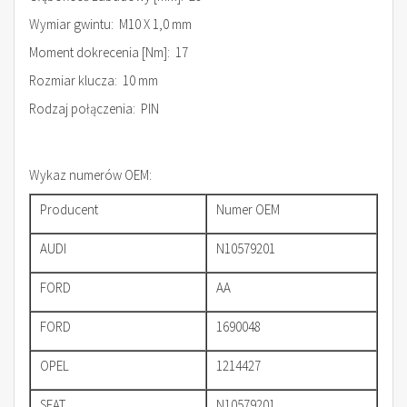
Wymiar gwintu: M10 X 1,0 mm
Moment dokrecenia [Nm]: 17
Rozmiar klucza: 10 mm
Rodzaj połączenia: PIN
Wykaz numerów OEM:
Producent
Numer OEM
AUDI
N10579201
FORD
AA
FORD
1690048
OPEL
1214427
SEAT
N10579201