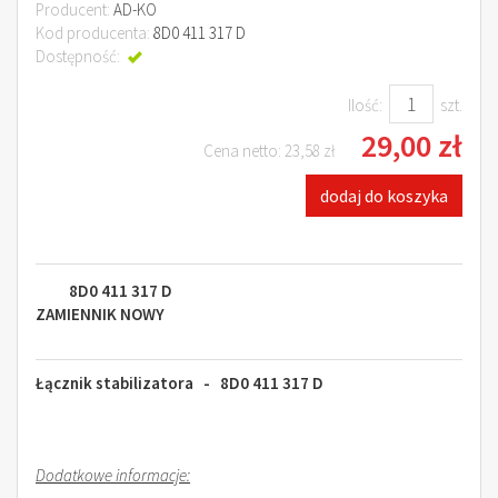
Producent:
AD-KO
Kod producenta:
8D0 411 317 D
Dostępność:
Jest
Ilość:
szt.
29,00 zł
Cena netto:
23,58 zł
dodaj do koszyka
8D0 411 317 D
ZAMIENNIK NOWY
Łącznik stabilizatora - 8D0 411 317 D
Dodatkowe informacje: