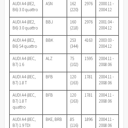
AUDI A4 (8E2,
ASN
162
2976
2000.11 -
B6) 3.0 quattro
(220)
2004.12
AUDI A4 (8E2,
BBJ
160
2976
2001.04 -
B6) 3.0 quattro
(218)
2004.12
AUDI A4 (8E2,
BBK
253
4163
2003.03 -
B6) S4 quattro
(344)
2004.12
AUDI A4 (8EC,
ALZ
75
1595
2004.11 -
B7) 1.6
(102)
2008.06
AUDI A4 (8EC,
BFB
120
1781
2004.11 -
B7) 1.8 T
(163)
2008.06
AUDI A4 (8EC,
BFB
120
1781
2004.11 -
B7) 1.8 T
(163)
2008.06
quattro
AUDI A4 (8EC,
BKE, BRB
85
1896
2004.11 -
B7) 1.9 TDI
(116)
2008.06