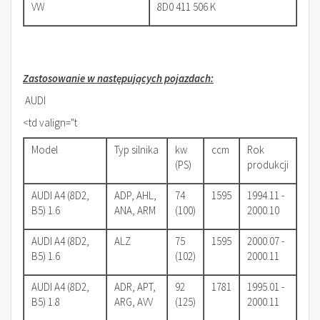
VW
8D0 411 506 K
Zastosowanie w następujących pojazdach:
AUDI
<td valign="t
Model
Typ silnika
kw
ccm
Rok
(PS)
produkcji
AUDI A4 (8D2,
ADP, AHL,
74
1595
1994.11 -
B5) 1.6
ANA, ARM
(100)
2000.10
AUDI A4 (8D2,
ALZ
75
1595
2000.07 -
B5) 1.6
(102)
2000.11
AUDI A4 (8D2,
ADR, APT,
92
1781
1995.01 -
B5) 1.8
ARG, AVV
(125)
2000.11