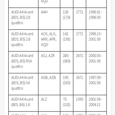
AQD
AUDI A4 Avant
AAH
128
2771
1996.01 -
(8D5, B5) 2.8
(174)
1996.09
quattro
AUDI A4 Avant
ACK, ALG,
142
2771
1996.10 -
(8D5, B5) 2.8
AMX, APR,
(193)
2001.09
quattro
AQD
AUDI A4 Avant
ASJ, AZR
280
2671
2000.05 -
(8D5, B5) RS4
(380)
2001.09
quattro
AUDI A4 Avant
AGB, AZB
195
2671
1997.09 -
(8D5, B5) S4
(265)
2001.09
quattro
AUDI A4 Avant
ALZ
75
1595
2001.09 -
(8E5, B6) 1.6
(102)
2004.12