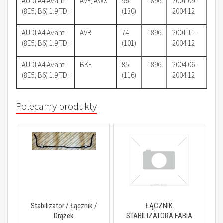
AUDI A4 Avant
AVF, AWX
96
1896
2001.09 -
(8E5, B6) 1.9 TDI
(130)
2004.12
AUDI A4 Avant
AVB
74
1896
2001.11 -
(8E5, B6) 1.9 TDI
(101)
2004.12
AUDI A4 Avant
BKE
85
1896
2004.06 -
(8E5, B6) 1.9 TDI
(116)
2004.12
Polecamy produkty
Stabilizator / Łącznik /
ŁĄCZNIK
Drążek
STABILIZATORA FABIA