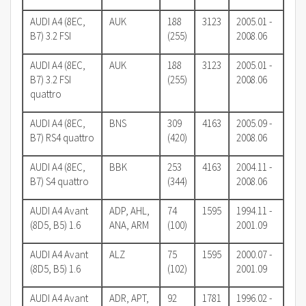
AUDI A4 (8EC,
AUK
188
3123
2005.01 -
B7) 3.2 FSI
(255)
2008.06
AUDI A4 (8EC,
AUK
188
3123
2005.01 -
B7) 3.2 FSI
(255)
2008.06
quattro
AUDI A4 (8EC,
BNS
309
4163
2005.09 -
B7) RS4 quattro
(420)
2008.06
AUDI A4 (8EC,
BBK
253
4163
2004.11 -
B7) S4 quattro
(344)
2008.06
AUDI A4 Avant
ADP, AHL,
74
1595
1994.11 -
(8D5, B5) 1.6
ANA, ARM
(100)
2001.09
AUDI A4 Avant
ALZ
75
1595
2000.07 -
(8D5, B5) 1.6
(102)
2001.09
AUDI A4 Avant
ADR, APT,
92
1781
1996.02 -