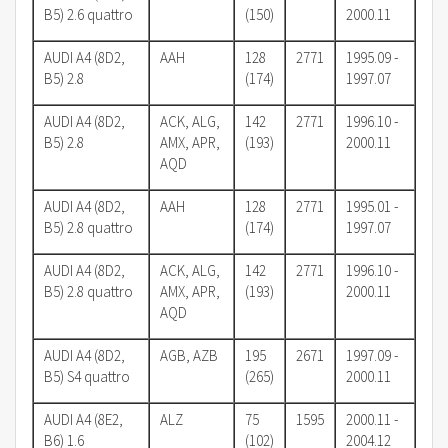
B5) 2.6 quattro
(150)
2000.11
AUDI A4 (8D2,
AAH
128
2771
1995.09 -
B5) 2.8
(174)
1997.07
AUDI A4 (8D2,
ACK, ALG,
142
2771
1996.10 -
B5) 2.8
AMX, APR,
(193)
2000.11
AQD
AUDI A4 (8D2,
AAH
128
2771
1995.01 -
B5) 2.8 quattro
(174)
1997.07
AUDI A4 (8D2,
ACK, ALG,
142
2771
1996.10 -
B5) 2.8 quattro
AMX, APR,
(193)
2000.11
AQD
AUDI A4 (8D2,
AGB, AZB
195
2671
1997.09 -
B5) S4 quattro
(265)
2000.11
AUDI A4 (8E2,
ALZ
75
1595
2000.11 -
B6) 1.6
(102)
2004.12