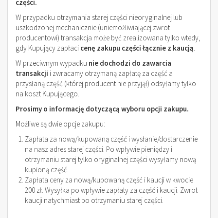
części.
W przypadku otrzymania starej części nieoryginalnej lub
uszkodzonej mechanicznie (uniemożliwiającej zwrot
producentowi) transakcja może być zrealizowana tylko wtedy,
gdy Kupujący zapłaci
cenę zakupu części łącznie z kaucją
.
W przeciwnym wypadku
nie dochodzi do zawarcia
transakcji
i zwracamy otrzymaną zapłatę za część a
przysłaną część (której producent nie przyjął) odsyłamy tylko
na koszt Kupującego.
Prosimy o informację dotyczącą wyboru opcji zakupu.
Możliwe są dwie opcje zakupu:
Zapłata za nową/kupowaną część i wysłanie/dostarczenie
na nasz adres starej części. Po wpływie pieniędzy i
otrzymaniu starej tylko oryginalnej części wysyłamy nową
kupioną część.
Zapłata ceny za nową/kupowaną część i kaucji w kwocie
200 zł. Wysyłka po wpływie zapłaty za część i kaucji. Zwrot
kaucji natychmiast po otrzymaniu starej części.
____________________________________________________