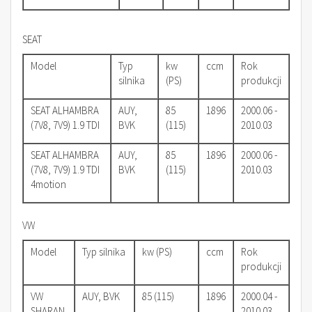
SEAT
Model
Typ
kw
ccm
Rok
silnika
(PS)
produkcji
SEAT ALHAMBRA
AUY,
85
1896
2000.06 -
(7V8, 7V9) 1.9 TDI
BVK
(115)
2010.03
SEAT ALHAMBRA
AUY,
85
1896
2000.06 -
(7V8, 7V9) 1.9 TDI
BVK
(115)
2010.03
4motion
VW
Model
Typ silnika
kw (PS)
ccm
Rok
produkcji
VW
AUY, BVK
85 (115)
1896
2000.04 -
SHARAN
2010.03