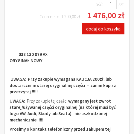
Ilość:
szt.
1 476,00 zł
Cena netto:
1 200,00 zł
dodaj do koszyka
038 130 079 AX
ORYGINAŁ NOWY
UWAGA:
Przy zakupie wymagana
KAUCJA 200zł. lub
dostarczenie starej oryginalnej części – zanim kupisz
przeczytaj !!!!!
UWAGA:
Przy zakupie tej części
wymagany jest zwrot
starej/używanej części oryginalnej (na której musi być
logo VW, Audi, Skody lub Seata) i nie uszkodzonej
mechanicznie !!!!!
Prosimy o kontakt telefoniczny przed zakupem tej