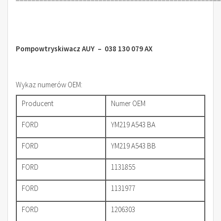
Pompowtryskiwacz AUY – 038 130 079 AX
Wykaz numerów OEM:
Producent
Numer OEM
FORD
YM219 A543 BA
FORD
YM219 A543 BB
FORD
1131855
FORD
1131977
FORD
1206303