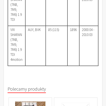
(7M8,
7M9,
7M6) 1.9
TDI
VW
AUY, BVK
85 (115)
1896
2000.04 -
SHARAN
2010.03
(7M8,
7M9,
7M6) 1.9
TDI
4motion
Polecamy produkty