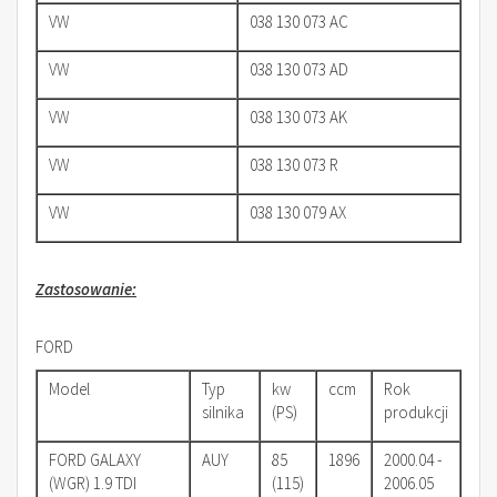
VW
038 130 073 AC
VW
038 130 073 AD
VW
038 130 073 AK
VW
038 130 073 R
VW
038 130 079 AX
Zastosowanie:
FORD
Model
Typ
kw
ccm
Rok
silnika
(PS)
produkcji
FORD GALAXY
AUY
85
1896
2000.04 -
(WGR) 1.9 TDI
(115)
2006.05