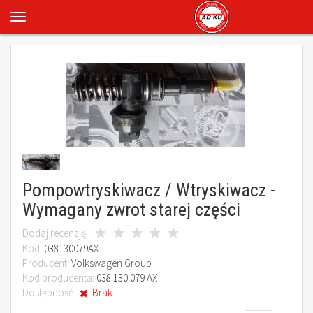
Pompowtryskiwacz / Wtryskiwacz -
Wymagany zwrot starej części
Dodaj recenzję:
Kod:
038130079AX
Producent:
Volkswagen Group
Kod producenta:
038 130 079 AX
Dostępność:
Brak