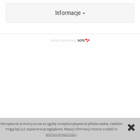
Informacje
sklep internetowy
Korzystanie ze strony oznacza zgodę na wykorzystywanie plików cookie, niektóre
mogą być już zapisane w przeglądarce. Więcej informacji można znaleźć w
polityce prywatności
.