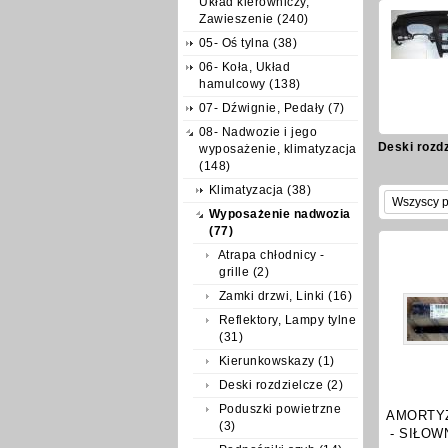
Układ kierowniczy,
Zawieszenie (240)
05- Oś tylna (38)
06- Koła, Układ
hamulcowy (138)
07- Dźwignie, Pedały (7)
08- Nadwozie i jego
Deski rozdz
wyposażenie, klimatyzacja
(148)
Klimatyzacja (38)
Wyposażenie nadwozia
(77)
Atrapa chłodnicy -
grille (2)
Zamki drzwi, Linki (16)
Reflektory, Lampy tylne
(31)
Kierunkowskazy (1)
Deski rozdzielcze (2)
Poduszki powietrzne
AMORTY
(3)
- SIŁOW