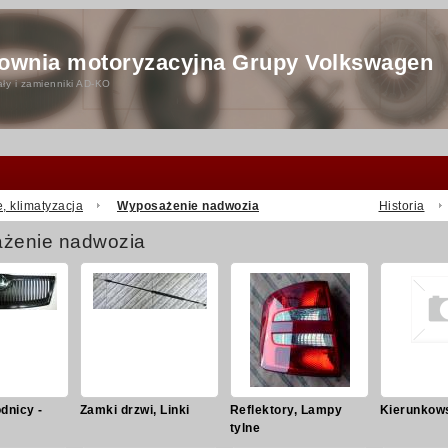
ownia motoryzacyjna Grupy Volkswagen
ły i zamienniki AD-KO
, klimatyzacja
Wyposażenie nadwozia
Historia
żenie nadwozia
dnicy -
Zamki drzwi, Linki
Reflektory, Lampy
Kierunkow
tylne