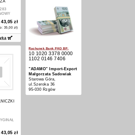
ZA
 283
NOWY
43,05 zł
:
to:
35,00 zł
)
zyka
Rachunek Bank PKO BP:
10 1020 3378 0000
1102 0146 7406
"ADAMO" Import-Export
Małgorzata Sadowiak
Starowa Góra,
ul.Szeroka 36
95-030 Rzgów
NICZKI
INAŁ
43,05 zł
: