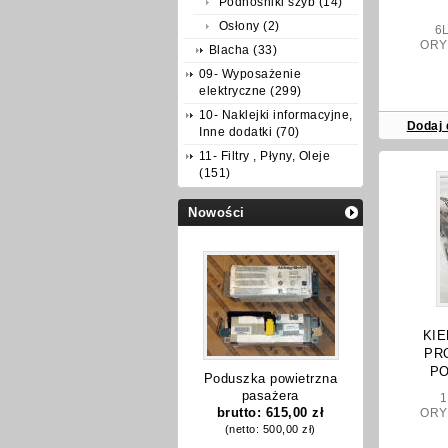
Podnośniki szyb (14)
Osłony (2)
6L5 
ORY
Blacha (33)
09- Wyposażenie
elektryczne (299)
10- Naklejki informacyjne,
Dodaj 
Inne dodatki (70)
11- Filtry , Płyny, Oleje
(151)
Nowości
KIE
PR
P
Poduszka powietrzna
pasażera
1P0
brutto:
615,00 zł
ORY
(netto:
500,00 zł
)