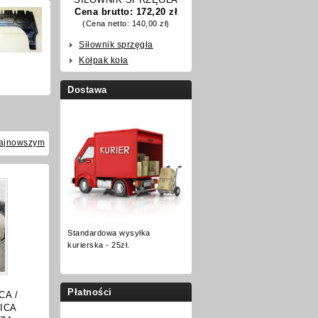
Cena brutto:
172,20 zł
(Cena netto:
140,00 zł
)
Siłownik sprzęgła
Kołpak koła
Dostawa
ajnowszym
Standardowa wysyłka
kurierska - 25zł.
Płatności
CA /
ICA