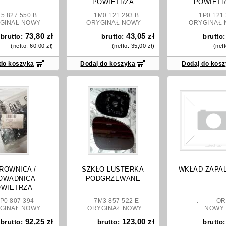
...
POWIETRZA
POWIETR
827 550 B
1M0 121 293 B
1P0 121
GINAŁ NOWY
ORYGINAŁ NOWY
ORYGINAŁ 
73,80 zł
43,05 zł
brutto:
brutto:
brutto
(netto:
60,00 zł
)
(netto:
35,00 zł
)
(net
do koszyka
Dodaj do koszyka
Dodaj do kos
ROWNICA /
SZKŁO LUSTERKA
WKŁAD ZAPAL
OWADNICA
PODGRZEWANE
OWIETRZA
 807 394
7M3 857 522 E
. ORYG
GINAŁ NOWY
ORYGINAŁ NOWY
NOWY
92,25 zł
123,00 zł
brutto:
brutto:
brutto