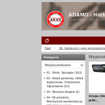
ADAMO - Hurt
Części samochodowe - Orygina
Start
08- Nadwozie i jego wyposażenie
Wyposa
Kategorie
01- Silnik, Sprzęgło (262)
02- Układ paliwowy, Układ
wydechowy, Chłodzenie,
Ogrzewanie (51)
03- Skrzynia biegów (2)
Atrapa chło
04- Oś przednia,
grille...
Mechanizm wyrównawczy,