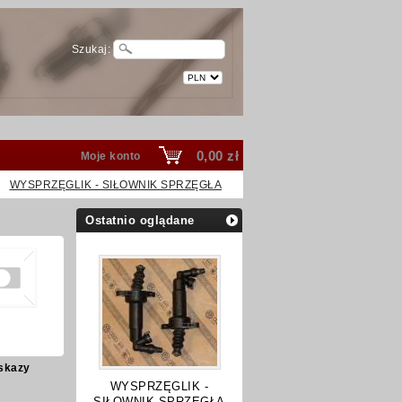
Szukaj:
0,00 zł
Moje konto
WYSPRZĘGLIK - SIŁOWNIK SPRZĘGŁA
Ostatnio oglądane
skazy
WYSPRZĘGLIK -
SIŁOWNIK SPRZĘGŁA