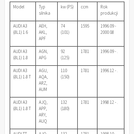
Model
Typ
kw (PS)
ccm
Rok
silnika
produkcji
AUDI A3
AEH,
74
1595
1996.09 -
(8L1) 1.6
AKL,
(101)
2000.08
APF
AUDI A3
AGN,
92
1781
1996.09 - .
(8L1) 1.8
APG
(125)
AUDI A3
AGU,
110
1781
1996.12 - .
(8L1) 1.8 T
AQA,
(150)
ARZ,
AUM
AUDI A3
AJQ,
132
1781
1998.12 - .
(8L1) 1.8 T
APP,
(180)
ARY,
AUQ
AUDI TT
AJQ,
132
1781
1998.10 -