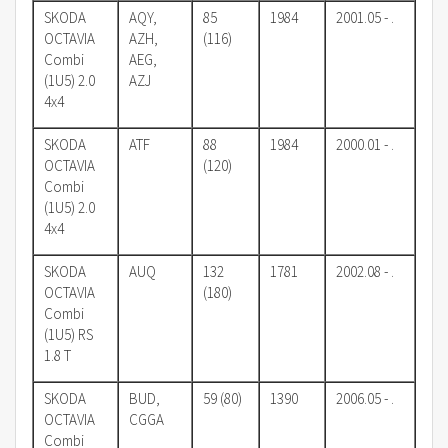
SKODA
AQY,
85
1984
2001.05 - .
OCTAVIA
AZH,
(116)
Combi
AEG,
(1U5) 2.0
AZJ
4x4
SKODA
ATF
88
1984
2000.01 - .
OCTAVIA
(120)
Combi
(1U5) 2.0
4x4
SKODA
AUQ
132
1781
2002.08 - .
OCTAVIA
(180)
Combi
(1U5) RS
1.8 T
SKODA
BUD,
59 (80)
1390
2006.05 - .
OCTAVIA
CGGA
Combi