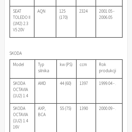
SEAT
AQN
125
2324
2001.05 -
TOLEDO II
(170)
2006.05
(1M2) 2.3
V5 20V
SKODA
Model
Typ
kw (PS)
ccm
Rok
silnika
produkcji
SKODA
AMD
44 (60)
1397
1999.04 - .
OCTAVIA
(1U2) 1.4
SKODA
AXP,
55 (75)
1390
2000.09 - .
OCTAVIA
BCA
(1U2) 1.4
16V