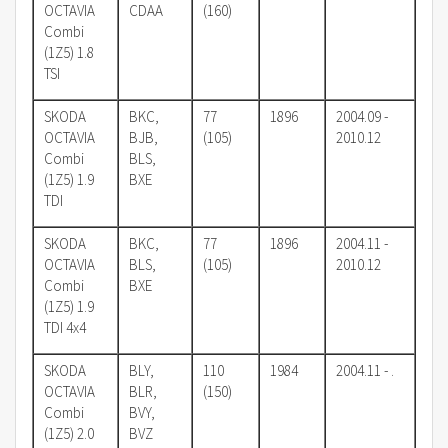
OCTAVIA
CDAA
(160)
Combi
(1Z5) 1.8
TSI
SKODA
BKC,
77
1896
2004.09 -
OCTAVIA
BJB,
(105)
2010.12
Combi
BLS,
(1Z5) 1.9
BXE
TDI
SKODA
BKC,
77
1896
2004.11 -
OCTAVIA
BLS,
(105)
2010.12
Combi
BXE
(1Z5) 1.9
TDI 4x4
SKODA
BLY,
110
1984
2004.11 - .
OCTAVIA
BLR,
(150)
Combi
BVY,
(1Z5) 2.0
BVZ