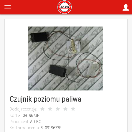
Czujnik poziomu paliwa
Dodaj recenzję:
Kod:
8L0919673E
Producent:
AD-KO
Kod producenta:
8L0919673E