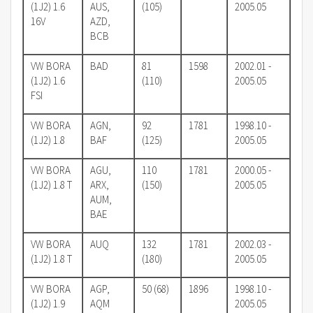
(1J2) 1.6
AUS,
(105)
2005.05
16V
AZD,
BCB
VW BORA
BAD
81
1598
2002.01 -
(1J2) 1.6
(110)
2005.05
FSI
VW BORA
AGN,
92
1781
1998.10 -
(1J2) 1.8
BAF
(125)
2005.05
VW BORA
AGU,
110
1781
2000.05 -
(1J2) 1.8 T
ARX,
(150)
2005.05
AUM,
BAE
VW BORA
AUQ
132
1781
2002.03 -
(1J2) 1.8 T
(180)
2005.05
VW BORA
AGP,
50 (68)
1896
1998.10 -
(1J2) 1.9
AQM
2005.05