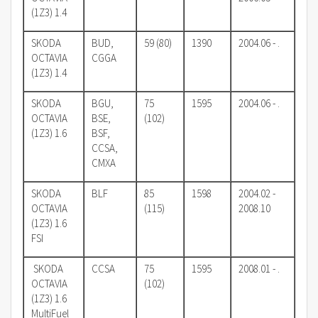
(1Z3) 1.4
SKODA
BUD,
59 (80)
1390
2004.06 - .
OCTAVIA
CGGA
(1Z3) 1.4
SKODA
BGU,
75
1595
2004.06 - .
OCTAVIA
BSE,
(102)
(1Z3) 1.6
BSF,
CCSA,
CMXA
SKODA
BLF
85
1598
2004.02 -
OCTAVIA
(115)
2008.10
(1Z3) 1.6
FSI
SKODA
CCSA
75
1595
2008.01 - .
OCTAVIA
(102)
(1Z3) 1.6
MultiFuel