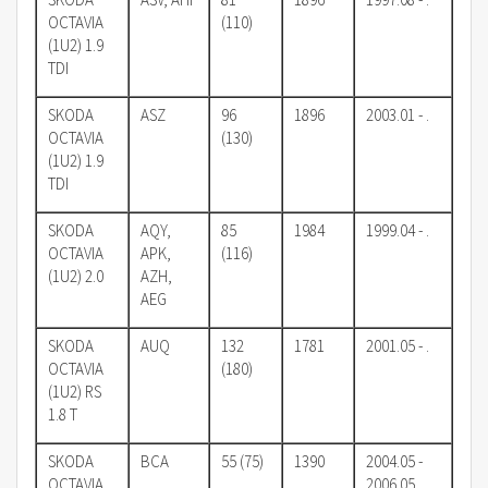
OCTAVIA
(110)
(1U2) 1.9
TDI
SKODA
ASZ
96
1896
2003.01 - .
OCTAVIA
(130)
(1U2) 1.9
TDI
SKODA
AQY,
85
1984
1999.04 - .
OCTAVIA
APK,
(116)
(1U2) 2.0
AZH,
AEG
SKODA
AUQ
132
1781
2001.05 - .
OCTAVIA
(180)
(1U2) RS
1.8 T
SKODA
BCA
55 (75)
1390
2004.05 -
OCTAVIA
2006.05