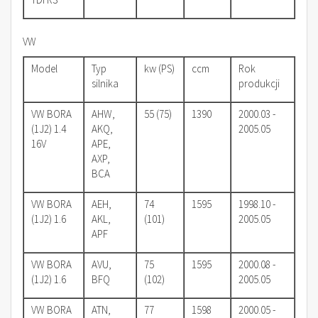
VW
Model
Typ
kw (PS)
ccm
Rok
silnika
produkcji
VW BORA
AHW,
55 (75)
1390
2000.03 -
(1J2) 1.4
AKQ,
2005.05
16V
APE,
AXP,
BCA
VW BORA
AEH,
74
1595
1998.10 -
(1J2) 1.6
AKL,
(101)
2005.05
APF
VW BORA
AVU,
75
1595
2000.08 -
(1J2) 1.6
BFQ
(102)
2005.05
VW BORA
ATN,
77
1598
2000.05 -