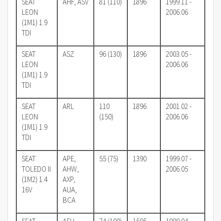
SEAT
AHF, ASV
81 (110)
1896
1999.11 -
LEON
2006.06
(1M1) 1.9
TDI
SEAT
ASZ
96 (130)
1896
2003.05 -
LEON
2006.06
(1M1) 1.9
TDI
SEAT
ARL
110
1896
2001.02 -
LEON
(150)
2006.06
(1M1) 1.9
TDI
SEAT
APE,
55 (75)
1390
1999.07 -
TOLEDO II
AHW,
2006.05
(1M2) 1.4
AXP,
16V
AUA,
BCA