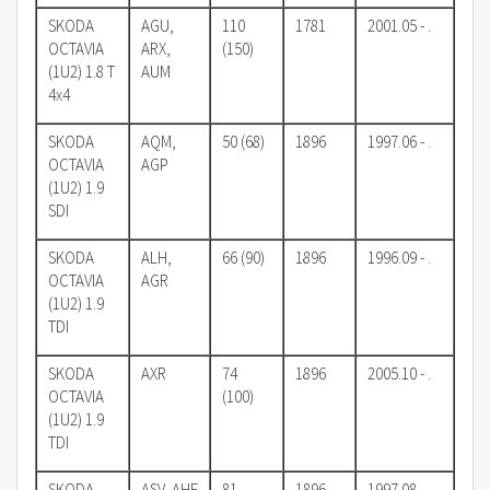
SKODA
AGU,
110
1781
2001.05 - .
OCTAVIA
ARX,
(150)
(1U2) 1.8 T
AUM
4x4
SKODA
AQM,
50 (68)
1896
1997.06 - .
OCTAVIA
AGP
(1U2) 1.9
SDI
SKODA
ALH,
66 (90)
1896
1996.09 - .
OCTAVIA
AGR
(1U2) 1.9
TDI
SKODA
AXR
74
1896
2005.10 - .
OCTAVIA
(100)
(1U2) 1.9
TDI
SKODA
ASV, AHF
81
1896
1997.08 - .