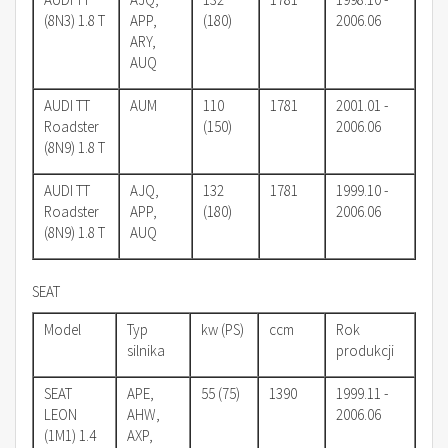
(8N3) 1.8 T
APP,
(180)
2006.06
ARY,
AUQ
AUDI TT
AUM
110
1781
2001.01 -
Roadster
(150)
2006.06
(8N9) 1.8 T
AUDI TT
AJQ,
132
1781
1999.10 -
Roadster
APP,
(180)
2006.06
(8N9) 1.8 T
AUQ
SEAT
Model
Typ
kw (PS)
ccm
Rok
silnika
produkcji
SEAT
APE,
55 (75)
1390
1999.11 -
LEON
AHW,
2006.06
(1M1) 1.4
AXP,