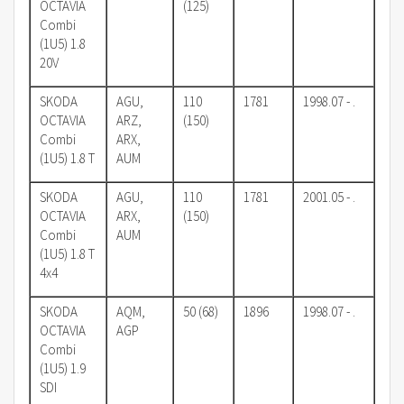
OCTAVIA
(125)
Combi
(1U5) 1.8
20V
SKODA
AGU,
110
1781
1998.07 - .
OCTAVIA
ARZ,
(150)
Combi
ARX,
(1U5) 1.8 T
AUM
SKODA
AGU,
110
1781
2001.05 - .
OCTAVIA
ARX,
(150)
Combi
AUM
(1U5) 1.8 T
4x4
SKODA
AQM,
50 (68)
1896
1998.07 - .
OCTAVIA
AGP
Combi
(1U5) 1.9
SDI