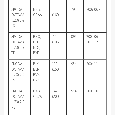
SKODA
BZB,
118
1798
2007.06 - .
OCTAVIA
CDAA
(160)
(1Z3) 1.8
TSI
SKODA
BKC,
77
1896
2004.06 -
OCTAVIA
BJB,
(105)
2010.12
(1Z3) 1.9
BLS,
TDI
BXE
SKODA
BLY,
110
1984
2004.11 - .
OCTAVIA
BLR,
(150)
(1Z3) 2.0
BVY,
FSI
BVZ
SKODA
BWA,
147
1984
2005.10 - .
OCTAVIA
CCZA
(200)
(1Z3) 2.0
RS