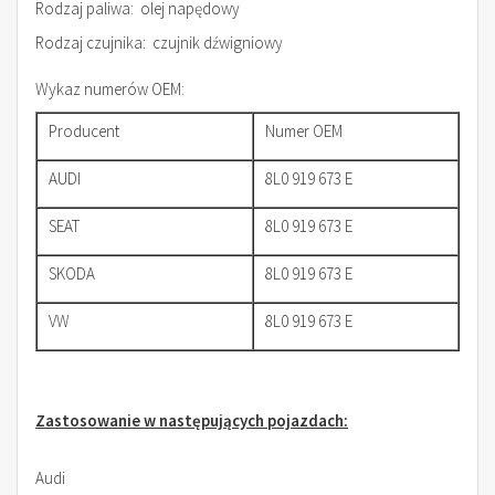
Rodzaj paliwa: olej napędowy
Rodzaj czujnika: czujnik dźwigniowy
Wykaz numerów OEM:
Producent
Numer OEM
AUDI
8L0 919 673 E
SEAT
8L0 919 673 E
SKODA
8L0 919 673 E
VW
8L0 919 673 E
Zastosowanie w następujących pojazdach:
Audi