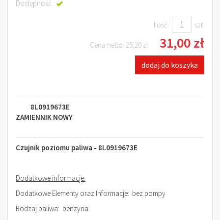
Dostępność:
Jest
Ilość:
szt.
31,00 zł
Cena netto:
25,20 zł
dodaj do koszyka
8L0919673E
ZAMIENNIK NOWY
Czujnik poziomu paliwa - 8L0919673E
Dodatkowe informacje:
Dodatkowe Elementy oraz Informacje: bez pompy
Rodzaj paliwa: benzyna