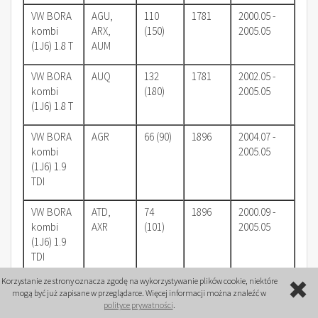
VW BORA
AGU,
110
1781
2000.05 -
kombi
ARX,
(150)
2005.05
(1J6) 1.8 T
AUM
VW BORA
AUQ
132
1781
2002.05 -
kombi
(180)
2005.05
(1J6) 1.8 T
VW BORA
AGR
66 (90)
1896
2004.07 -
kombi
2005.05
(1J6) 1.9
TDI
VW BORA
ATD,
74
1896
2000.09 -
kombi
AXR
(101)
2005.05
(1J6) 1.9
TDI
Korzystanie ze strony oznacza zgodę na wykorzystywanie plików cookie, niektóre
VW BORA
AHF, ASV
81
1896
1999.05 -
mogą być już zapisane w przeglądarce. Więcej informacji można znaleźć w
kombi
(110)
2001.06
polityce prywatności
.
(1J6) 1.9