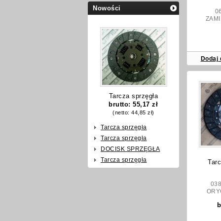
Nowości
06A
ZAMI
Dodaj 
Tarcza sprzęgła
brutto:
55,17 zł
(netto:
44,85 zł
)
Tarcza sprzęgła
Tarcza sprzęgła
DOCISK SPRZĘGŁA
Tarcza sprzęgła
Tarc
038 
ORY
b