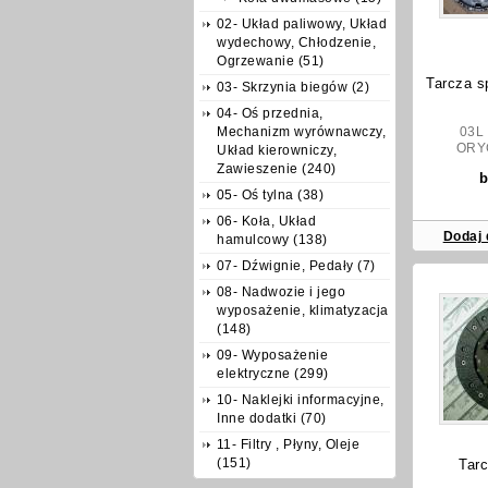
02- Układ paliwowy, Układ
wydechowy, Chłodzenie,
Ogrzewanie (51)
Tarcza s
03- Skrzynia biegów (2)
04- Oś przednia,
Mechanizm wyrównawczy,
03L 
ORY
Układ kierowniczy,
Zawieszenie (240)
b
05- Oś tylna (38)
06- Koła, Układ
Dodaj 
hamulcowy (138)
07- Dźwignie, Pedały (7)
08- Nadwozie i jego
wyposażenie, klimatyzacja
(148)
09- Wyposażenie
elektryczne (299)
10- Naklejki informacyjne,
Inne dodatki (70)
11- Filtry , Płyny, Oleje
(151)
Tarc