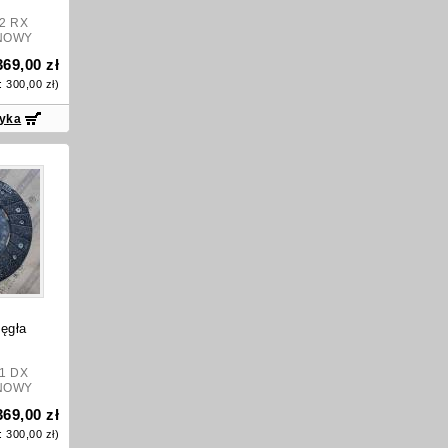
32 RX
NOWY
369,00 zł
o:
300,00 zł
)
zyka
ęgła
31 DX
NOWY
369,00 zł
o:
300,00 zł
)