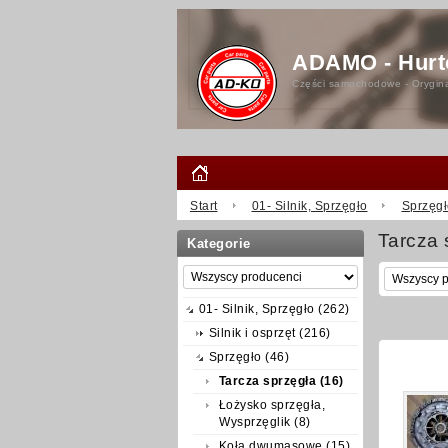
ADAMO - Hurt
Części samochodowe - Orygina
Start
01- Silnik, Sprzęgło
Sprzęgł
Tarcza 
Kategorie
01- Silnik, Sprzęgło (262)
Silnik i osprzęt (216)
Sprzęgło (46)
Tarcza sprzęgła (16)
Łożysko sprzęgła,
Wysprzęglik (8)
Koła dwumasowe (15)