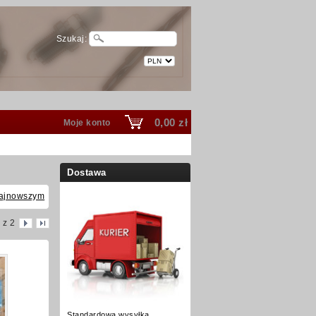
Szukaj:
0,00 zł
Moje konto
Dostawa
ajnowszym
z 2
Standardowa wysyłka