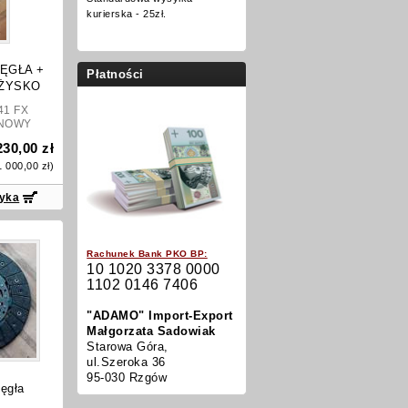
kurierska - 25zł.
ĘGŁA +
Płatności
OŻYSKO
41 FX
NOWY
230,00 zł
1 000,00 zł
)
zyka
Rachunek Bank PKO BP:
10 1020 3378 0000
1102 0146 7406
"ADAMO" Import-Export
Małgorzata Sadowiak
Starowa Góra,
ul.Szeroka 36
95-030 Rzgów
ęgła