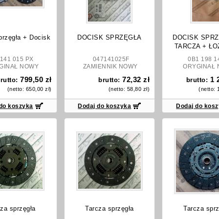
przęgła + Docisk
DOCISK SPRZĘGŁA
DOCISK SPRZ
TARCZA + Ł
141 015 PX
047141025F
0B1 198 1
GINAŁ NOWY
ZAMIENNIK NOWY
ORYGINAŁ 
799,50 zł
72,32 zł
1 
rutto:
brutto:
brutto:
(netto:
650,00 zł
)
(netto:
58,80 zł
)
(netto:
do koszyka
Dodaj do koszyka
Dodaj do kos
za sprzęgła
Tarcza sprzęgła
Tarcza sprz