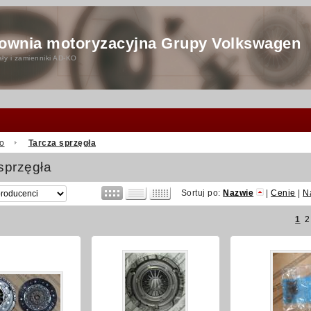
ownia motoryzacyjna Grupy Volkswagen
ły i zamienniki AD-KO
o
Tarcza sprzęgła
sprzęgła
Sortuj po:
Nazwie
|
Cenie
|
N
1
2