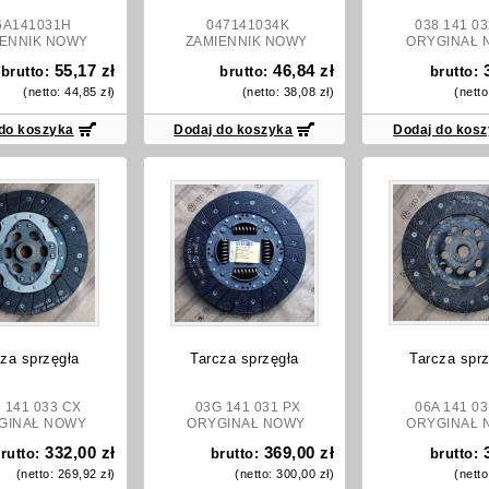
141031H
047141034K
038 141 0
ENNIK NOWY
ZAMIENNIK NOWY
ORYGINAŁ 
55,17 zł
46,84 zł
brutto:
brutto:
brutto:
(netto:
44,85 zł
)
(netto:
38,08 zł
)
(nett
do koszyka
Dodaj do koszyka
Dodaj do kos
za sprzęgła
Tarcza sprzęgła
Tarcza sprz
141 033 CX
03G 141 031 PX
06A 141 0
GINAŁ NOWY
ORYGINAŁ NOWY
ORYGINAŁ 
332,00 zł
369,00 zł
rutto:
brutto:
brutto:
(netto:
269,92 zł
)
(netto:
300,00 zł
)
(nett